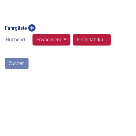
Fahrgäste
Buchende(r)
Erwachsene
Einzelfahrkarte
Suchen
Version 1.1.11
Weiter